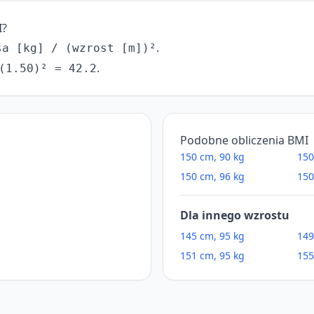
I?
.
sa [kg] / (wzrost [m])²
.
(1.50)² = 42.2
Podobne obliczenia BMI
150 cm, 90 kg
150
150 cm, 96 kg
150
Dla innego wzrostu
145 cm, 95 kg
149
151 cm, 95 kg
155