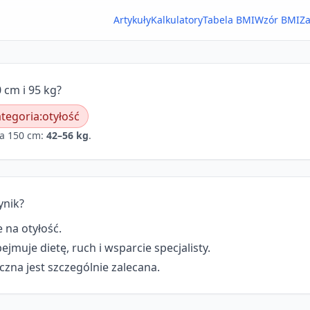
Artykuły
Kalkulatory
Tabela BMI
Wzór BMI
Za
 cm i 95 kg?
tegoria:
otyłość
a 150 cm:
42–56 kg
.
ynik?
 na otyłość.
jmuje dietę, ruch i wsparcie specjalisty.
zna jest szczególnie zalecana.