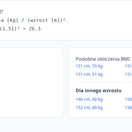
I?
.
sa [kg] / (wzrost [m])²
.
(1.51)² = 26.3
Podobne obliczenia BMI
151 cm, 55 kg
151
151 cm, 61 kg
151
Dla innego wzrostu
146 cm, 60 kg
150
152 cm, 60 kg
156