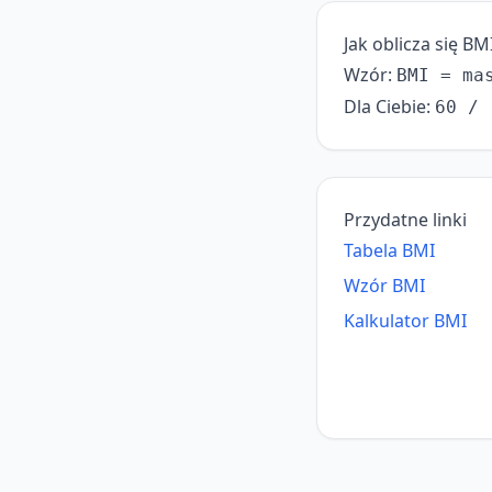
Jak oblicza się BM
Wzór:
BMI = ma
Dla Ciebie:
60 / 
Przydatne linki
Tabela BMI
Wzór BMI
Kalkulator BMI