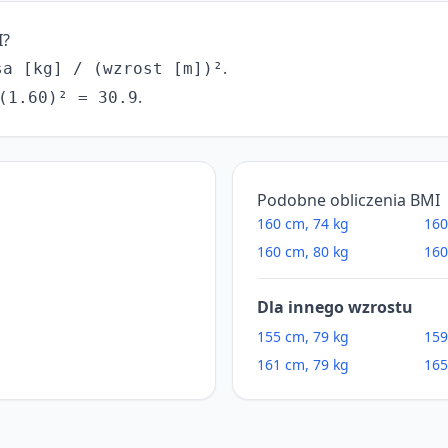
I?
.
sa [kg] / (wzrost [m])²
.
(1.60)² = 30.9
Podobne obliczenia BMI
160 cm, 74 kg
160
160 cm, 80 kg
160
Dla innego wzrostu
155 cm, 79 kg
159
161 cm, 79 kg
165