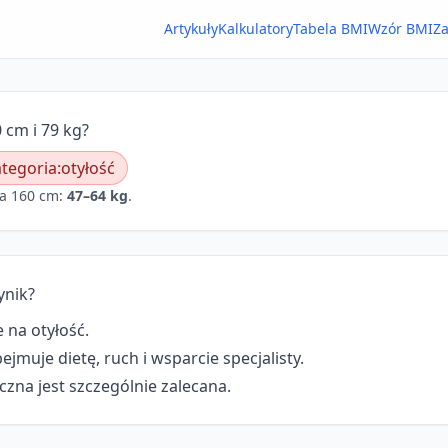
Artykuły
Kalkulatory
Tabela BMI
Wzór BMI
Za
 cm i 79 kg?
tegoria:
otyłość
a 160 cm:
47–64 kg
.
ynik?
 na otyłość.
jmuje dietę, ruch i wsparcie specjalisty.
zna jest szczególnie zalecana.