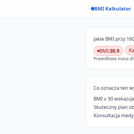
BMI Kalkulator
Jakie BMI przy 160
Ka
BMI:
30.9
Prawidłowa masa dl
Co oznacza ten w
BMI ≥ 30 wskazuje
Skuteczny plan obe
Konsultacja medyc