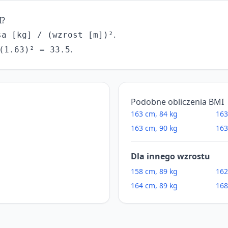
I?
.
sa [kg] / (wzrost [m])²
.
(1.63)² = 33.5
Podobne obliczenia BMI
163 cm, 84 kg
163
163 cm, 90 kg
163
Dla innego wzrostu
158 cm, 89 kg
162
164 cm, 89 kg
168