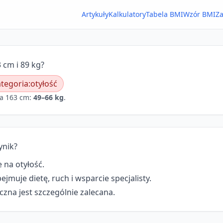
Artykuły
Kalkulatory
Tabela BMI
Wzór BMI
Za
 cm i 89 kg?
tegoria:
otyłość
a 163 cm:
49–66 kg
.
ynik?
 na otyłość.
jmuje dietę, ruch i wsparcie specjalisty.
zna jest szczególnie zalecana.