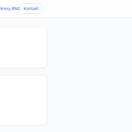
kresy BMI
Kontakt