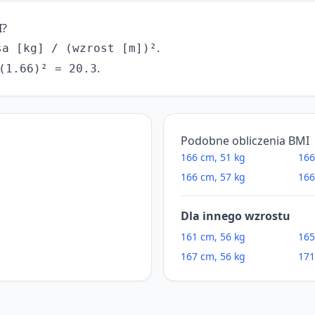
I?
.
sa [kg] / (wzrost [m])²
.
(1.66)² = 20.3
Podobne obliczenia BMI
166 cm, 51 kg
166
166 cm, 57 kg
166
Dla innego wzrostu
161 cm, 56 kg
165
167 cm, 56 kg
171