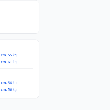
 cm, 55 kg
 cm, 61 kg
 cm, 56 kg
 cm, 56 kg