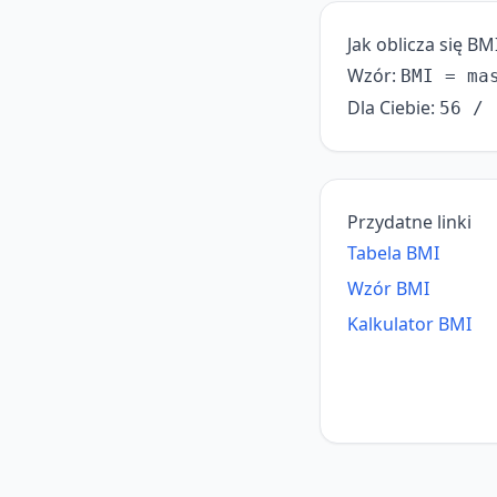
Jak oblicza się BM
Wzór:
BMI = ma
Dla Ciebie:
56 / 
Przydatne linki
Tabela BMI
Wzór BMI
Kalkulator BMI