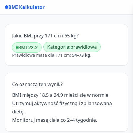
BMI Kalkulator
Jakie BMI przy 171 cm i 65 kg?
Kategoria:
prawidłowa
BMI:
22.2
Prawidłowa masa dla 171 cm:
54–73 kg
.
Co oznacza ten wynik?
BMI między 18,5 a 24,9 mieści się w normie.
Utrzymuj aktywność fizyczną i zbilansowaną
dietę.
Monitoruj masę ciała co 2–4 tygodnie.