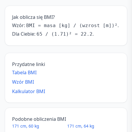
Jak oblicza się BMI?
Wzór:
.
BMI = masa [kg] / (wzrost [m])²
Dla Ciebie:
.
65 / (1.71)² = 22.2
Przydatne linki
Tabela BMI
Wzór BMI
Kalkulator BMI
Podobne obliczenia BMI
171 cm, 60 kg
171 cm, 64 kg