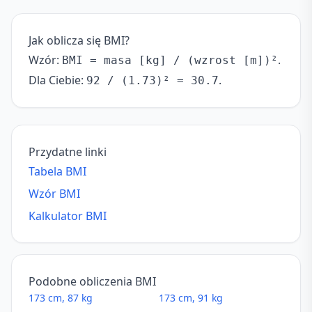
Jak oblicza się BMI?
Wzór:
.
BMI = masa [kg] / (wzrost [m])²
Dla Ciebie:
.
92 / (1.73)² = 30.7
Przydatne linki
Tabela BMI
Wzór BMI
Kalkulator BMI
Podobne obliczenia BMI
173 cm, 87 kg
173 cm, 91 kg