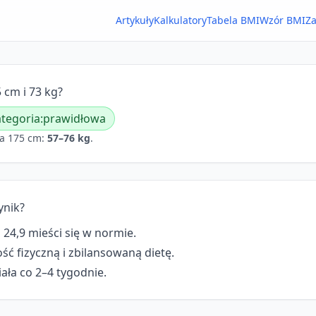
Artykuły
Kalkulatory
Tabela BMI
Wzór BMI
Za
 cm i 73 kg?
tegoria:
prawidłowa
a 175 cm:
57–76 kg
.
ynik?
 24,9 mieści się w normie.
ć fizyczną i zbilansowaną dietę.
ała co 2–4 tygodnie.