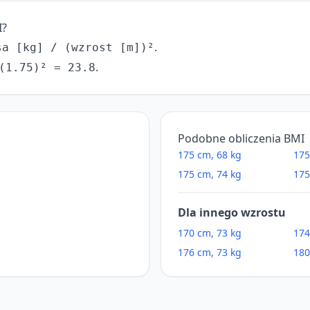
I?
.
sa [kg] / (wzrost [m])²
.
(1.75)² = 23.8
Podobne obliczenia BMI
175 cm, 68 kg
175
175 cm, 74 kg
175
Dla innego wzrostu
170 cm, 73 kg
174
176 cm, 73 kg
180