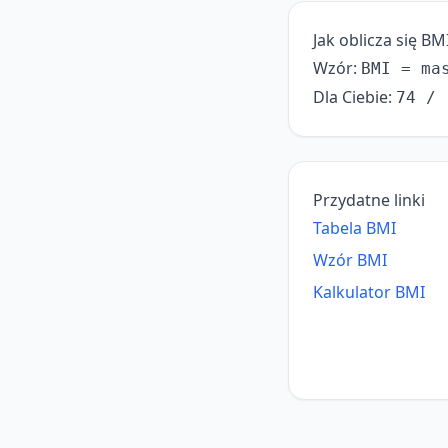
Jak oblicza się BM
Wzór:
BMI = ma
Dla Ciebie:
74 / 
Przydatne linki
Tabela BMI
Wzór BMI
Kalkulator BMI