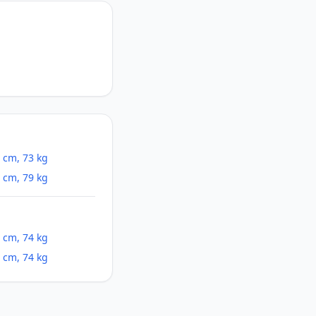
 cm, 73 kg
 cm, 79 kg
 cm, 74 kg
 cm, 74 kg