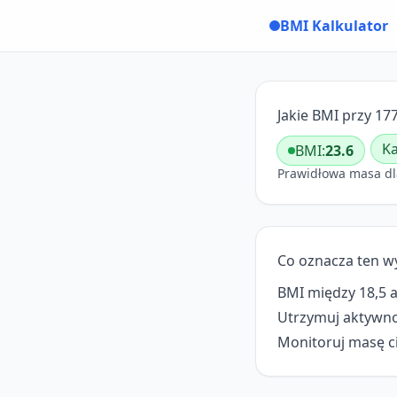
BMI Kalkulator
Jakie BMI przy 177
Ka
BMI:
23.6
Prawidłowa masa dl
Co oznacza ten w
BMI między 18,5 a
Utrzymuj aktywnoś
Monitoruj masę ci