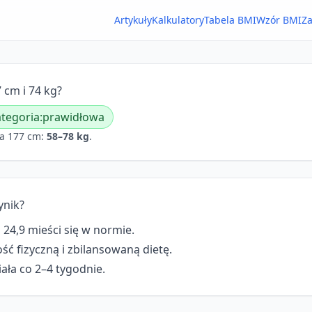
Artykuły
Kalkulatory
Tabela BMI
Wzór BMI
Za
 cm i 74 kg?
tegoria:
prawidłowa
a 177 cm:
58–78 kg
.
ynik?
 24,9 mieści się w normie.
ć fizyczną i zbilansowaną dietę.
ała co 2–4 tygodnie.