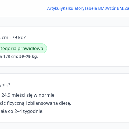
Artykuły
Kalkulatory
Tabela BMI
Wzór BMI
Za
 cm i 79 kg?
tegoria:
prawidłowa
a 178 cm:
59–79 kg
.
ynik?
 24,9 mieści się w normie.
ć fizyczną i zbilansowaną dietę.
ała co 2–4 tygodnie.