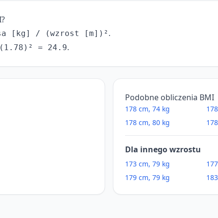
I?
.
sa [kg] / (wzrost [m])²
.
(1.78)² = 24.9
Podobne obliczenia BMI
178 cm, 74 kg
178
178 cm, 80 kg
178
Dla innego wzrostu
173 cm, 79 kg
177
179 cm, 79 kg
183