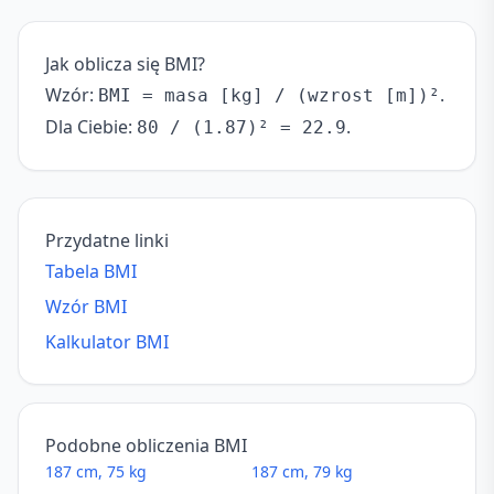
Jak oblicza się BMI?
Wzór:
.
BMI = masa [kg] / (wzrost [m])²
Dla Ciebie:
.
80 / (1.87)² = 22.9
Przydatne linki
Tabela BMI
Wzór BMI
Kalkulator BMI
Podobne obliczenia BMI
187 cm, 75 kg
187 cm, 79 kg