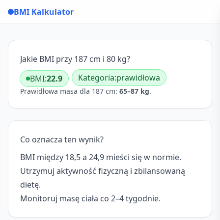
BMI Kalkulator
Jakie BMI przy 187 cm i 80 kg?
Kategoria:
prawidłowa
BMI:
22.9
Prawidłowa masa dla 187 cm:
65–87 kg
.
Co oznacza ten wynik?
BMI między 18,5 a 24,9 mieści się w normie.
Utrzymuj aktywność fizyczną i zbilansowaną
dietę.
Monitoruj masę ciała co 2–4 tygodnie.