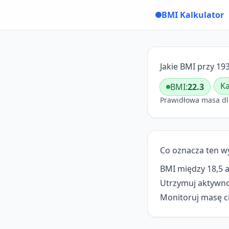
BMI Kalkulator
Jakie BMI przy 193
Ka
BMI:
22.3
Prawidłowa masa dl
Co oznacza ten w
BMI między 18,5 a
Utrzymuj aktywnoś
Monitoruj masę ci