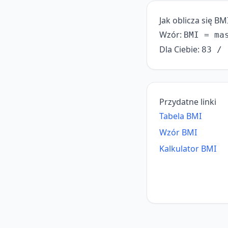
Jak oblicza się BM
Wzór:
BMI = ma
Dla Ciebie:
83 / 
Przydatne linki
Tabela BMI
Wzór BMI
Kalkulator BMI