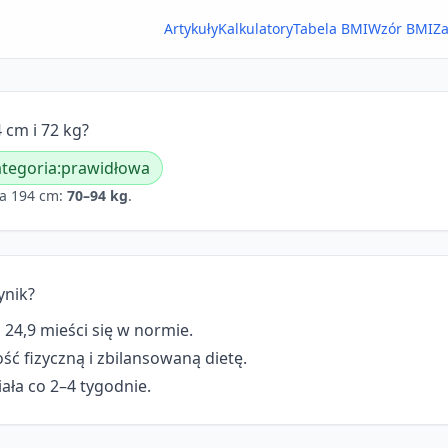
Artykuły
Kalkulatory
Tabela BMI
Wzór BMI
Za
 cm i 72 kg?
tegoria:
prawidłowa
a 194 cm:
70–94 kg
.
ynik?
 24,9 mieści się w normie.
ć fizyczną i zbilansowaną dietę.
ała co 2–4 tygodnie.