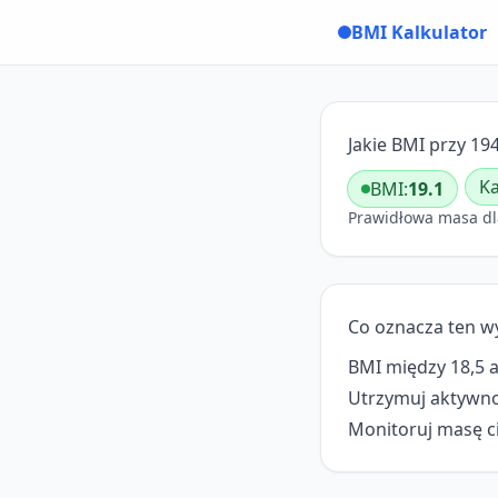
BMI Kalkulator
Jakie BMI przy 194
Ka
BMI:
19.1
Prawidłowa masa dl
Co oznacza ten w
BMI między 18,5 a
Utrzymuj aktywnoś
Monitoruj masę ci