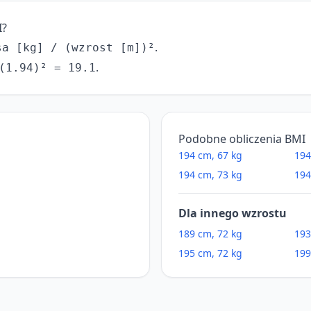
I?
.
sa [kg] / (wzrost [m])²
.
(1.94)² = 19.1
Podobne obliczenia BMI
194 cm, 67 kg
194
194 cm, 73 kg
194
Dla innego wzrostu
189 cm, 72 kg
193
195 cm, 72 kg
199