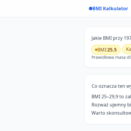
BMI Kalkulator
Jakie BMI przy 197
Ka
BMI:
25.5
Prawidłowa masa dl
Co oznacza ten w
BMI 25–29,9 to za
Rozważ ujemny bi
Warto skonsultowa