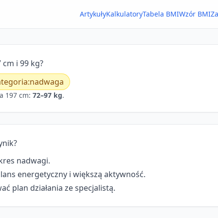
Artykuły
Kalkulatory
Tabela BMI
Wzór BMI
Za
 cm i 99 kg?
tegoria:
nadwaga
a 197 cm:
72–97 kg
.
ynik?
kres nadwagi.
lans energetyczny i większą aktywność.
ć plan działania ze specjalistą.