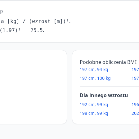
I?
.
sa [kg] / (wzrost [m])²
.
(1.97)² = 25.5
Podobne obliczenia BMI
197 cm, 94 kg
197
197 cm, 100 kg
197
Dla innego wzrostu
192 cm, 99 kg
196
198 cm, 99 kg
202